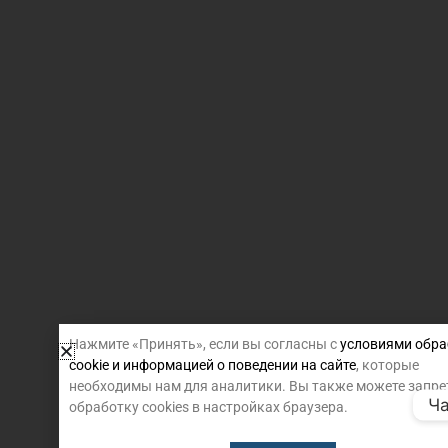
Нажмите «Принять», если вы согласны с
условиями обра
cookie и информацией о поведении на сайте
, которые
необходимы нам для аналитики. Вы также можете запре
Ча
обработку cookies в настройках браузера.