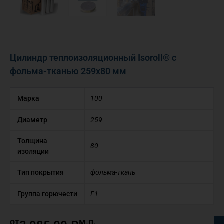
Цилиндр теплоизоляционный Isoroll® с
фольма-тканью 259х80 мм
Марка
100
Диаметр
259
Толщина
80
изоляции
Тип покрытия
фольма-ткань
Группа горючести
Г1
от
м.п.