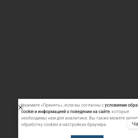
Нажмите «Принять», если вы согласны с
условиями обра
cookie и информацией о поведении на сайте
, которые
необходимы нам для аналитики. Вы также можете запре
Ча
обработку cookies в настройках браузера.