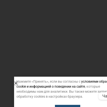
Нажмите «Принять», если вы согласны с
условиями обра
cookie и информацией о поведении на сайте
, которые
необходимы нам для аналитики. Вы также можете запре
Ча
обработку cookies в настройках браузера.