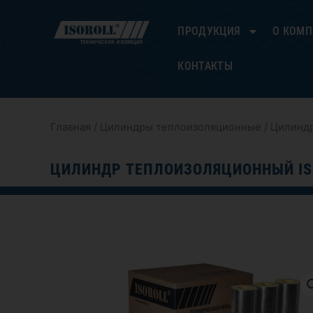
Перейти
к
ПРОДУКЦИЯ
О КОМ
содержимому
КОНТАКТЫ
Главная
/
Цилиндры теплоизоляционные
/ Цилиндр
ЦИЛИНДР ТЕПЛОИЗОЛЯЦИОННЫЙ IS