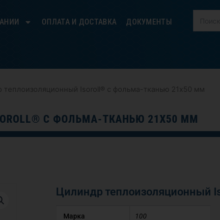
ПАНИИ
ОПЛАТА И ДОСТАВКА
ДОКУМЕНТЫ
 теплоизоляционный Isoroll® с фольма-тканью 21х50 мм
OROLL® С ФОЛЬМА-ТКАНЬЮ 21Х50 ММ
Цилиндр теплоизоляционный Is
Марка
100