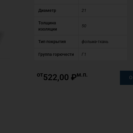
Диаметр
21
Толщина
50
изоляции
Тип покрытия
фольма-ткань
Группа горючести
Г1
от
м.п.
522,00
₽
О