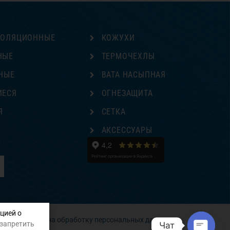
ЗОЛЯЦИОННЫЕ
КОЖУХИ
НЫЕ
ТЕРМОЧЕХЛЫ
НЫЕ
ВАТА НАСЫПНАЯ
ИЕСЯ
ОГНЕЗАЩИТА
Я
СЕТКА
Е
АКСЕССУАРЫ
цией о
Согласие на обработку персональных данных
 запретить
Чат