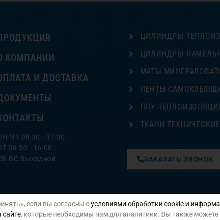
ЦИЛИНДРЫ ТЕПЛОИ
ПРОДУКЦИЯ
ЦИЛИНДРЫ ЛАМЕЛЬ
О КОМПАНИИ
МАТЫ МИНЕРАЛОВАТ
ОПЛАТА И ДОСТАВКА
ЛЕНТЫ САМОКЛЕЮЩ
ДОКУМЕНТЫ
ППУ ТЕПЛОИЗОЛЯЦИ
КОНТАКТЫ
ТКАНИ ТЕХНИЧЕСКИ
ПН-ЧТ 08:30 - 17:00
ПТ 08:30 - 16:00
СБ-ВС Выходной
ЗАКАЗАТЬ ЗВОНОК
инять», если вы согласны с
условиями обработки cookie и информа
Политика конфиденциальности
 сайте
, которые необходимы нам для аналитики. Вы также можете