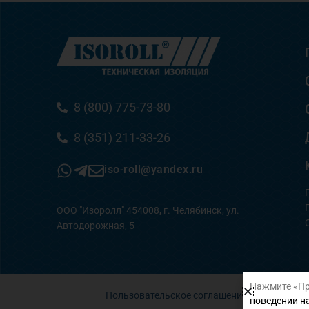
8 (800) 775-73-80
8 (351) 211-33-26
iso-roll@yandex.ru
ООО "Изоролл" 454008, г. Челябинск, ул.
Автодорожная, 5
Нажмите «Пр
Пользовательское соглашение
поведении на