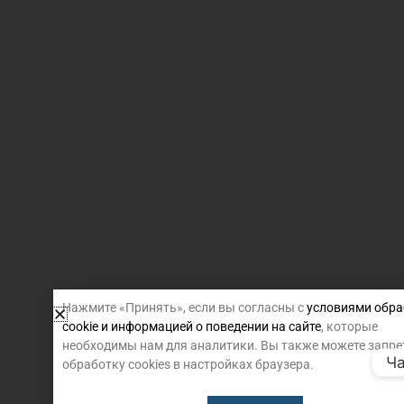
Нажмите «Принять», если вы согласны с
условиями обра
cookie и информацией о поведении на сайте
, которые
необходимы нам для аналитики. Вы также можете запре
Ча
обработку cookies в настройках браузера.