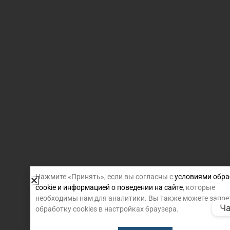
Нажмите «Принять», если вы согласны с
условиями обра
cookie и информацией о поведении на сайте
, которые
необходимы нам для аналитики. Вы также можете запре
Ча
обработку cookies в настройках браузера.