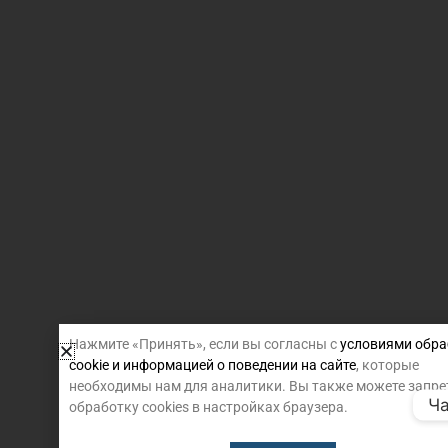
Нажмите «Принять», если вы согласны с
условиями обра
cookie и информацией о поведении на сайте
, которые
необходимы нам для аналитики. Вы также можете запре
Ча
обработку cookies в настройках браузера.