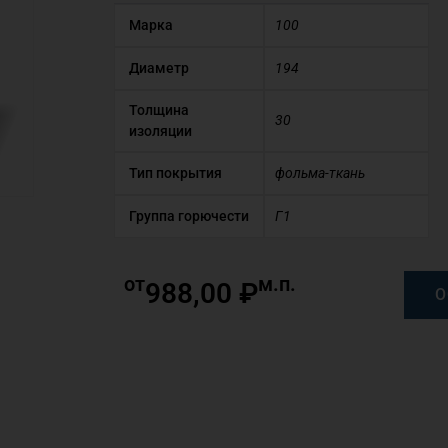
Марка
100
Диаметр
194
Толщина
30
изоляции
Тип покрытия
фольма-ткань
Группа горючести
Г1
от
м.п.
988,00
₽
О