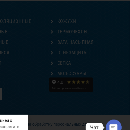
ЗОЛЯЦИОННЫЕ
КОЖУХИ
НЫЕ
ТЕРМОЧЕХЛЫ
НЫЕ
ВАТА НАСЫПНАЯ
ИЕСЯ
ОГНЕЗАЩИТА
Я
СЕТКА
Е
АКСЕССУАРЫ
цией о
Согласие на обработку персональных данных
 запретить
Чат