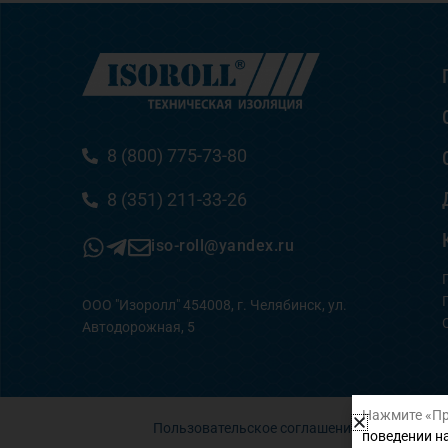
8 (800) 775-73-80
8 (351) 211-33-26
iso-roll@yandex.ru
ООО "Изоролл" 454008, г. Челябинск, ул.
Автодорожная, 5
Нажмите «Пр
Пользовательское соглашение
поведении на