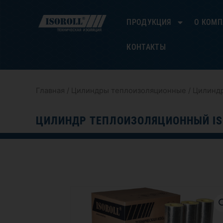
Перейти
к
ПРОДУКЦИЯ
О КОМ
содержимому
КОНТАКТЫ
Главная
/
Цилиндры теплоизоляционные
/ Цилиндр
ЦИЛИНДР ТЕПЛОИЗОЛЯЦИОННЫЙ IS