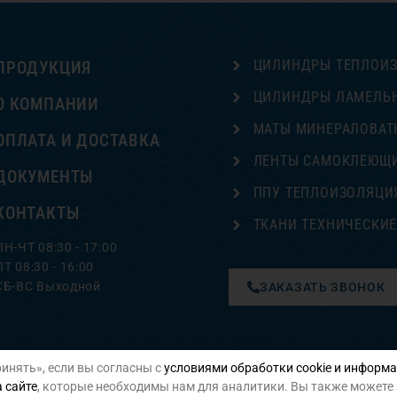
ЦИЛИНДРЫ ТЕПЛОИ
ПРОДУКЦИЯ
ЦИЛИНДРЫ ЛАМЕЛЬ
О КОМПАНИИ
МАТЫ МИНЕРАЛОВАТ
ОПЛАТА И ДОСТАВКА
ЛЕНТЫ САМОКЛЕЮЩ
ДОКУМЕНТЫ
ППУ ТЕПЛОИЗОЛЯЦИ
КОНТАКТЫ
ТКАНИ ТЕХНИЧЕСКИ
ПН-ЧТ 08:30 - 17:00
ПТ 08:30 - 16:00
СБ-ВС Выходной
ЗАКАЗАТЬ ЗВОНОК
инять», если вы согласны с
условиями обработки cookie и информа
Политика конфиденциальности
 сайте
, которые необходимы нам для аналитики. Вы также можете