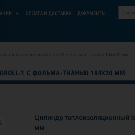
ПАНИИ
ОПЛАТА И ДОСТАВКА
ДОКУМЕНТЫ
 теплоизоляционный Isoroll® с фольма-тканью 194х30 мм
OROLL® С ФОЛЬМА-ТКАНЬЮ 194Х30 ММ
Цилиндр теплоизоляционный Is
мм