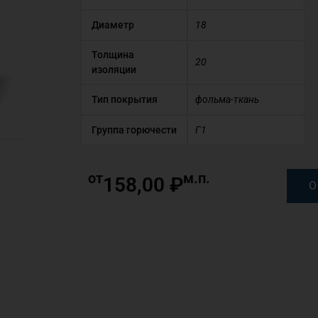
Диаметр
18
Толщина
20
изоляции
Тип покрытия
фольма-ткань
Группа горючести
Г1
от
м.п.
158,00
₽
О