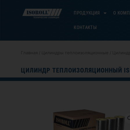
Перейти
к
ПРОДУКЦИЯ
О КОМ
содержимому
КОНТАКТЫ
Главная
/
Цилиндры теплоизоляционные
/ Цилиндр
ЦИЛИНДР ТЕПЛОИЗОЛЯЦИОННЫЙ IS