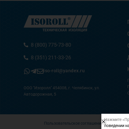
8 (800) 775-73-80
8 (351) 211-33-26
iso-roll@yandex.ru
ООО "Изоролл" 454008, г. Челябинск, ул.
Автодорожная, 5
Нажмите «Пр
Пользовательское соглашение
поведении на