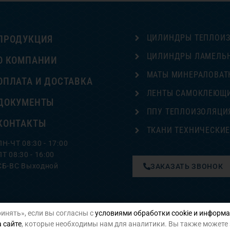
ЦИЛИНДРЫ ТЕПЛОИ
ПРОДУКЦИЯ
ЦИЛИНДРЫ ЛАМЕЛЬ
О КОМПАНИИ
МАТЫ МИНЕРАЛОВАТ
ОПЛАТА И ДОСТАВКА
ЛЕНТЫ САМОКЛЕЮЩ
ДОКУМЕНТЫ
ППУ ТЕПЛОИЗОЛЯЦИ
КОНТАКТЫ
ТКАНИ ТЕХНИЧЕСКИ
ПН-ЧТ 08:30 - 17:00
ПТ 08:30 - 16:00
СБ-ВС Выходной
ЗАКАЗАТЬ ЗВОНОК
инять», если вы согласны с
условиями обработки cookie и информа
Политика конфиденциальности
 сайте
, которые необходимы нам для аналитики. Вы также можете