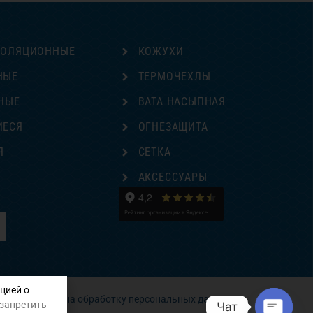
ЗОЛЯЦИОННЫЕ
КОЖУХИ
НЫЕ
ТЕРМОЧЕХЛЫ
НЫЕ
ВАТА НАСЫПНАЯ
ИЕСЯ
ОГНЕЗАЩИТА
Я
СЕТКА
Е
АКСЕССУАРЫ
цией о
Согласие на обработку персональных данных
 запретить
Чат