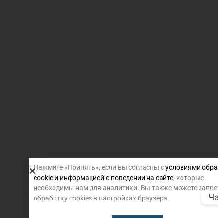
Нажмите «Принять», если вы согласны с
условиями обра
cookie и информацией о поведении на сайте
, которые
необходимы нам для аналитики. Вы также можете запре
Ча
обработку cookies в настройках браузера.