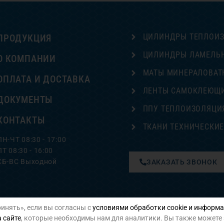
ЦИЛИНДРЫ ТЕПЛОИ
ПРОДУКЦИЯ
ЦИЛИНДРЫ ЛАМЕЛЬ
О КОМПАНИИ
МАТЫ МИНЕРАЛОВАТ
ОПЛАТА И ДОСТАВКА
ЛЕНТЫ САМОКЛЕЮЩ
ДОКУМЕНТЫ
ППУ ТЕПЛОИЗОЛЯЦИ
КОНТАКТЫ
ТКАНИ ТЕХНИЧЕСКИ
ПН-ЧТ 08:30 - 17:00
ПТ 08:30 - 16:00
СБ-ВС Выходной
ЗАКАЗАТЬ ЗВОНОК
инять», если вы согласны с
условиями обработки cookie и информа
Политика конфиденциальности
 сайте
, которые необходимы нам для аналитики. Вы также можете