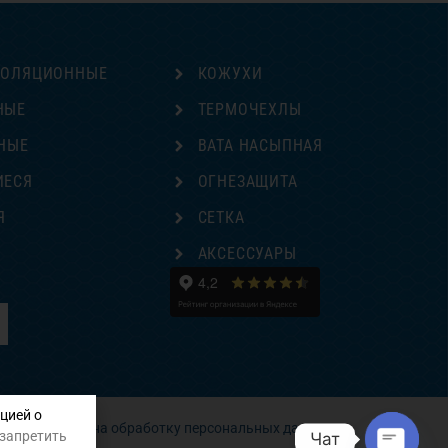
ЗОЛЯЦИОННЫЕ
КОЖУХИ
НЫЕ
ТЕРМОЧЕХЛЫ
НЫЕ
ВАТА НАСЫПНАЯ
ИЕСЯ
ОГНЕЗАЩИТА
Я
СЕТКА
Е
АКСЕССУАРЫ
цией о
Согласие на обработку персональных данных
 запретить
Чат