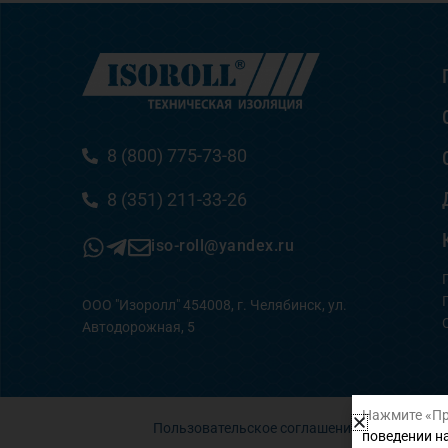
8 (800) 775-73-80
8 (351) 211-33-26
iso-roll@yandex.ru
ООО "Изоролл" 454008, г. Челябинск, ул.
Автодорожная, 5
Нажмите «Пр
Пользовательское соглашение
поведении на