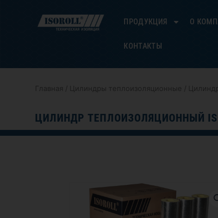
Перейти
к
ПРОДУКЦИЯ
О КОМ
содержимому
КОНТАКТЫ
Главная
/
Цилиндры теплоизоляционные
/ Цилиндр
ЦИЛИНДР ТЕПЛОИЗОЛЯЦИОННЫЙ IS