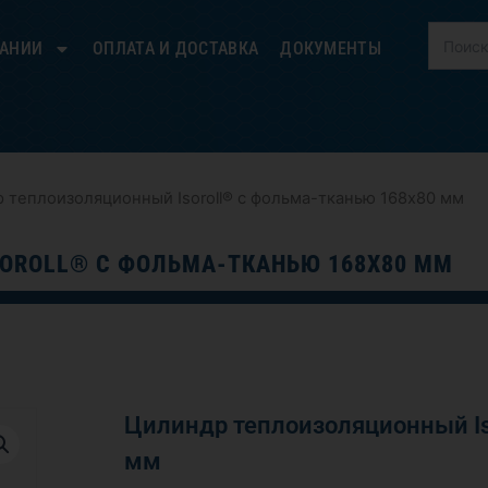
ПАНИИ
ОПЛАТА И ДОСТАВКА
ДОКУМЕНТЫ
 теплоизоляционный Isoroll® с фольма-тканью 168х80 мм
OROLL® С ФОЛЬМА-ТКАНЬЮ 168Х80 ММ
Цилиндр теплоизоляционный Is
мм