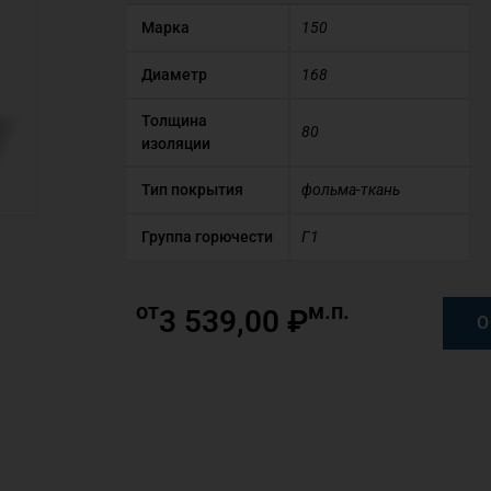
Марка
150
Диаметр
168
Толщина
80
изоляции
Тип покрытия
фольма-ткань
Группа горючести
Г1
от
м.п.
3 539,00
₽
О