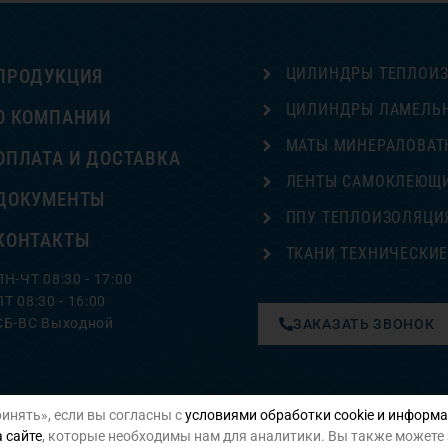
ЦИЛИНДРЫ ТЕПЛОИ
ПРОДУКЦИЯ
ЦИЛИНДРЫ ЛАМЕЛЬ
О КОМПАНИИ
МАТЫ МИНЕРАЛОВАТ
ОПЛАТА И ДОСТАВКА
ЛЕНТЫ САМОКЛЕЮЩ
ДОКУМЕНТЫ
ППУ ТЕПЛОИЗОЛЯЦИ
КОНТАКТЫ
ТКАНИ ТЕХНИЧЕСКИ
ПН-ЧТ 08:30 - 17:00
ПТ 08:30 - 16:00
СБ-ВС Выходной
ЗАКАЗАТЬ ЗВОНОК
инять», если вы согласны с
условиями обработки cookie и информа
Политика конфиденциальности
 сайте
, которые необходимы нам для аналитики. Вы также можете