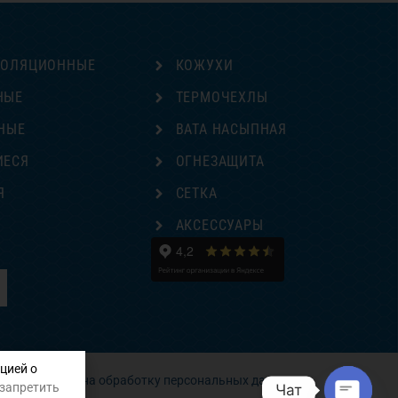
ЗОЛЯЦИОННЫЕ
КОЖУХИ
НЫЕ
ТЕРМОЧЕХЛЫ
НЫЕ
ВАТА НАСЫПНАЯ
ИЕСЯ
ОГНЕЗАЩИТА
Я
СЕТКА
Е
АКСЕССУАРЫ
цией о
Согласие на обработку персональных данных
 запретить
Чат