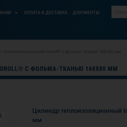
ПАНИИ
ОПЛАТА И ДОСТАВКА
ДОКУМЕНТЫ
 теплоизоляционный Isoroll® с фольма-тканью 168х80 мм
OROLL® С ФОЛЬМА-ТКАНЬЮ 168Х80 ММ
Цилиндр теплоизоляционный Is
мм