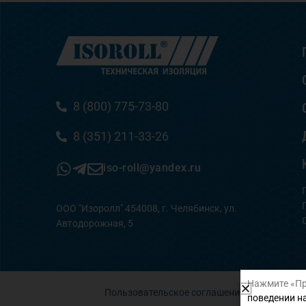
8 (800) 775-73-80
8 (351) 211-33-26
iso-roll@yandex.ru
ООО "Изоролл" 454008, г. Челябинск, ул.
Автодорожная, 5
Нажмите «Пр
Пользовательское соглашение
поведении на