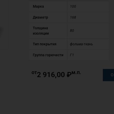
Марка
100
Диаметр
168
Толщина
80
изоляции
Тип покрытия
фольма-ткань
Группа горючести
Г1
от
м.п.
2 916,00
₽
О