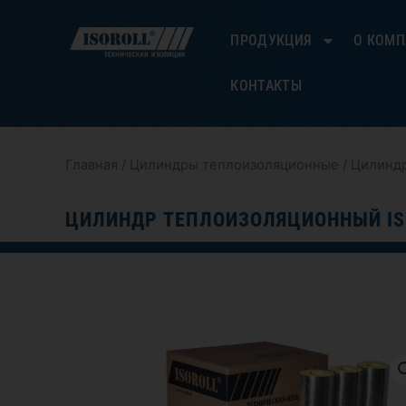
Перейти
к
ПРОДУКЦИЯ
О КОМ
содержимому
КОНТАКТЫ
Главная
/
Цилиндры теплоизоляционные
/ Цилиндр
ЦИЛИНДР ТЕПЛОИЗОЛЯЦИОННЫЙ IS