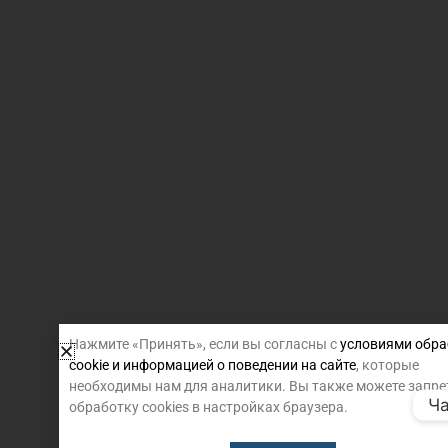
Нажмите «Принять», если вы согласны с
условиями обра
cookie и информацией о поведении на сайте
, которые
необходимы нам для аналитики. Вы также можете запре
Ча
обработку cookies в настройках браузера.