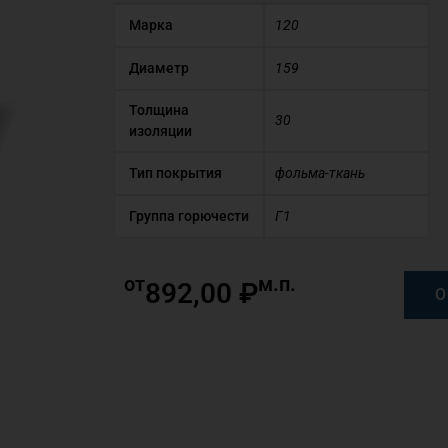
Марка
120
Диаметр
159
Толщина
30
изоляции
Тип покрытия
фольма-ткань
Группа горючести
Г1
от
м.п.
892,00
₽
О