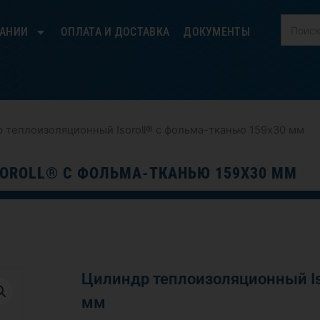
ПАНИИ
ОПЛАТА И ДОСТАВКА
ДОКУМЕНТЫ
 теплоизоляционный Isoroll® с фольма-тканью 159х30 мм
OROLL® С ФОЛЬМА-ТКАНЬЮ 159Х30 ММ
Цилиндр теплоизоляционный Is
мм