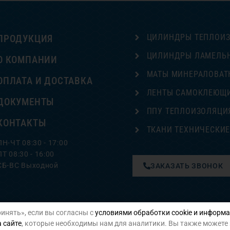
ЦИЛИНДРЫ ТЕПЛОИ
ПРОДУКЦИЯ
ЦИЛИНДРЫ ЛАМЕЛЬ
О КОМПАНИИ
МАТЫ МИНЕРАЛОВАТ
ОПЛАТА И ДОСТАВКА
ЛЕНТЫ САМОКЛЕЮЩ
ДОКУМЕНТЫ
ППУ ТЕПЛОИЗОЛЯЦИ
КОНТАКТЫ
ТКАНИ ТЕХНИЧЕСКИ
ПН-ЧТ 08:30 - 17:00
ПТ 08:30 - 16:00
СБ-ВС Выходной
ЗАКАЗАТЬ ЗВОНОК
инять», если вы согласны с
условиями обработки cookie и информа
Политика конфиденциальности
 сайте
, которые необходимы нам для аналитики. Вы также можете