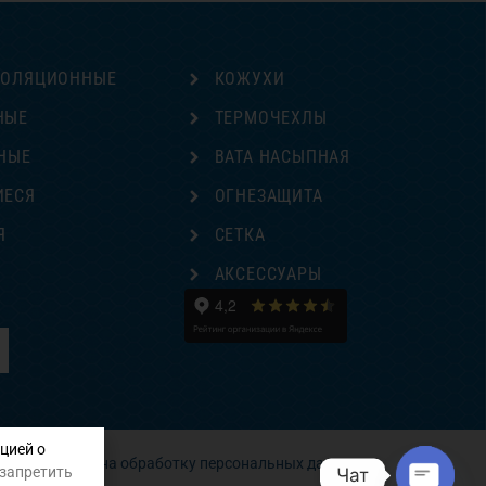
ЗОЛЯЦИОННЫЕ
КОЖУХИ
НЫЕ
ТЕРМОЧЕХЛЫ
НЫЕ
ВАТА НАСЫПНАЯ
ИЕСЯ
ОГНЕЗАЩИТА
Я
СЕТКА
Е
АКСЕССУАРЫ
цией о
Согласие на обработку персональных данных
 запретить
Чат