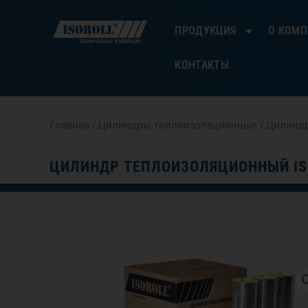
Перейти
к
ПРОДУКЦИЯ
О КОМ
содержимому
КОНТАКТЫ
Главная
/
Цилиндры теплоизоляционные
/ Цилиндр
ЦИЛИНДР ТЕПЛОИЗОЛЯЦИОННЫЙ IS