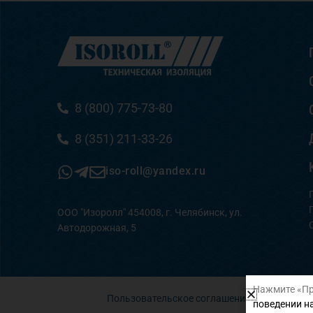
8 (800) 775-73-80
8 (351) 211-33-26
iso-roll@yandex.ru
ООО "Изоролл" 454008, г. Челябинск, ул.
Автодорожная, 5
Нажмите «Пр
Пользовательское соглашение
поведении на