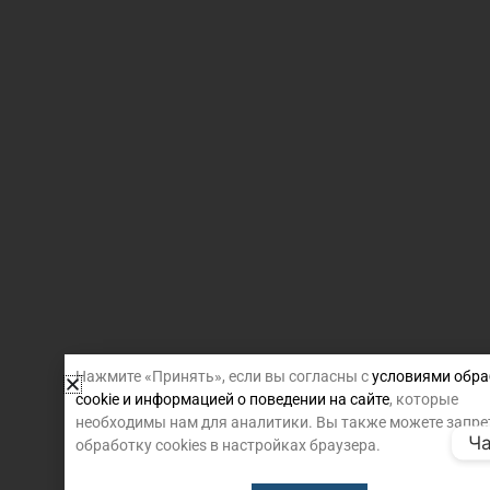
Нажмите «Принять», если вы согласны с
условиями обра
cookie и информацией о поведении на сайте
, которые
необходимы нам для аналитики. Вы также можете запре
Ча
обработку cookies в настройках браузера.