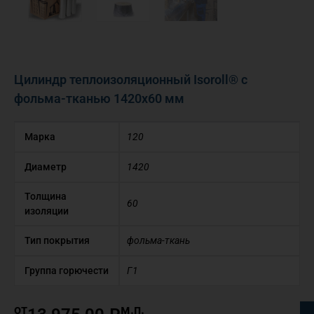
Цилиндр теплоизоляционный Isoroll® с
фольма-тканью 1420х60 мм
Марка
120
Диаметр
1420
Толщина
60
изоляции
Тип покрытия
фольма-ткань
Группа горючести
Г1
от
м.п.