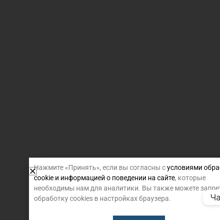
Нажмите «Принять», если вы согласны с
условиями обра
cookie и информацией о поведении на сайте
, которые
необходимы нам для аналитики. Вы также можете запре
Ча
обработку cookies в настройках браузера.