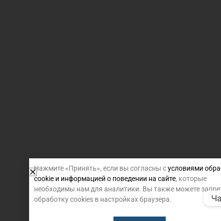
Нажмите «Принять», если вы согласны с
условиями обра
cookie и информацией о поведении на сайте
, которые
необходимы нам для аналитики. Вы также можете запре
Ча
обработку cookies в настройках браузера.