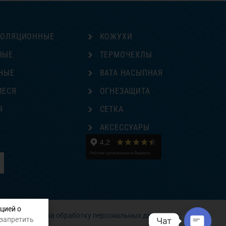
ЗОЛЯЦИОННЫЕ
КОЖУХИ
НЫЕ
ТЕРМОЧЕХЛЫ
НЫЕ
ВАТА НАСЫПНАЯ
ИЕСЯ
ОГНЕЗАЩИТА
Я
СЕТКА
Е
АКСЕССУАРЫ
цией о
Согласие на обработку персональных данных
 запретить
Чат