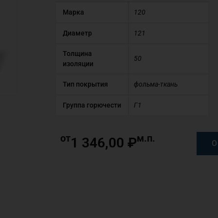
Марка
120
Диаметр
121
Толщина
50
изоляции
Тип покрытия
фольма-ткань
Группа горючести
Г1
от
м.п.
1 346,00
₽
О