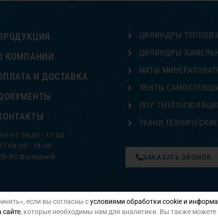
ЦИЛИНДРЫ ТЕПЛОИ
ПРОДУКЦИЯ
ЦИЛИНДРЫ ЛАМЕЛЬ
О КОМПАНИИ
МАТЫ МИНЕРАЛОВАТ
ОПЛАТА И ДОСТАВКА
ЛЕНТЫ САМОКЛЕЮЩ
ДОКУМЕНТЫ
ППУ ТЕПЛОИЗОЛЯЦИ
КОНТАКТЫ
ТКАНИ ТЕХНИЧЕСКИ
ПН-ЧТ 08:30 - 17:00
ПТ 08:30 - 16:00
СБ-ВС Выходной
ЗАКАЗАТЬ ЗВОНОК
инять», если вы согласны с
условиями обработки cookie и информа
Политика конфиденциальности
 сайте
, которые необходимы нам для аналитики. Вы также можете