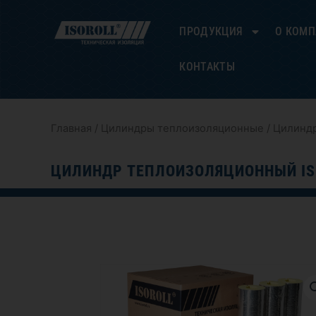
Перейти
к
ПРОДУКЦИЯ
О КОМ
содержимому
КОНТАКТЫ
Главная
/
Цилиндры теплоизоляционные
/ Цилиндр
ЦИЛИНДР ТЕПЛОИЗОЛЯЦИОННЫЙ IS