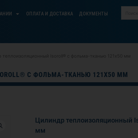
ПАНИИ
ОПЛАТА И ДОСТАВКА
ДОКУМЕНТЫ
 теплоизоляционный Isoroll® с фольма-тканью 121х50 мм
OROLL® С ФОЛЬМА-ТКАНЬЮ 121Х50 ММ
Цилиндр теплоизоляционный Is
мм