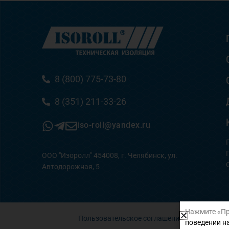
8 (800) 775-73-80
8 (351) 211-33-26
iso-roll@yandex.ru
ООО "Изоролл" 454008, г. Челябинск, ул.
Автодорожная, 5
Нажмите «Пр
Пользовательское соглашение
поведении на