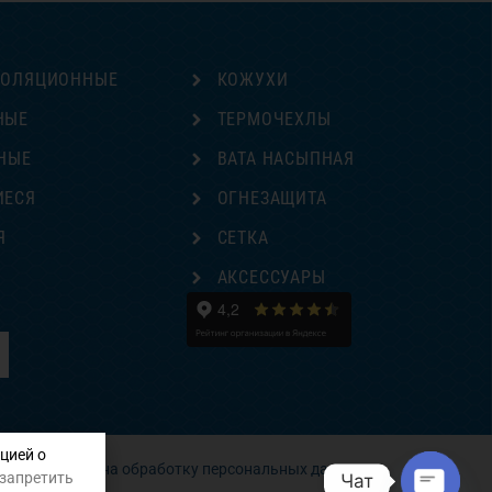
ЗОЛЯЦИОННЫЕ
КОЖУХИ
НЫЕ
ТЕРМОЧЕХЛЫ
НЫЕ
ВАТА НАСЫПНАЯ
ИЕСЯ
ОГНЕЗАЩИТА
Я
СЕТКА
Е
АКСЕССУАРЫ
цией о
Согласие на обработку персональных данных
 запретить
Чат