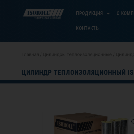
Перейти
к
ПРОДУКЦИЯ
О КОМ
содержимому
КОНТАКТЫ
Главная
/
Цилиндры теплоизоляционные
/ Цилиндр
ЦИЛИНДР ТЕПЛОИЗОЛЯЦИОННЫЙ IS