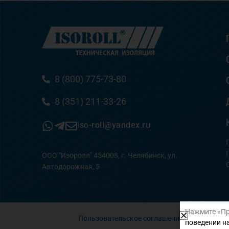
8 (800) 775-73-80
8 (351) 211-33-26
iso-roll@yandex.ru
ООО "Изоролл" 454008, г. Челябинск, ул.
Автодорожная, 5
Нажмите «Пр
Пользовательское соглашение
поведении на