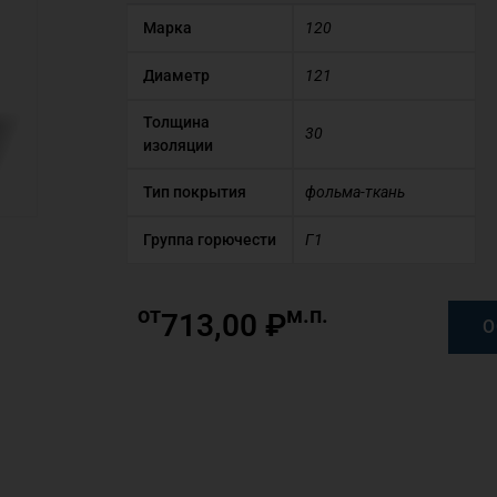
Марка
120
Диаметр
121
Толщина
30
изоляции
Тип покрытия
фольма-ткань
Группа горючести
Г1
от
м.п.
713,00
₽
О