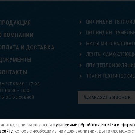
ЦИЛИНДРЫ ТЕПЛОИ
ПРОДУКЦИЯ
ЦИЛИНДРЫ ЛАМЕЛЬ
О КОМПАНИИ
МАТЫ МИНЕРАЛОВАТ
ОПЛАТА И ДОСТАВКА
ЛЕНТЫ САМОКЛЕЮЩ
ДОКУМЕНТЫ
ППУ ТЕПЛОИЗОЛЯЦИ
КОНТАКТЫ
ТКАНИ ТЕХНИЧЕСКИ
ПН-ЧТ 08:30 - 17:00
ПТ 08:30 - 16:00
СБ-ВС Выходной
ЗАКАЗАТЬ ЗВОНОК
инять», если вы согласны с
условиями обработки cookie и информа
Политика конфиденциальности
 сайте
, которые необходимы нам для аналитики. Вы также можете