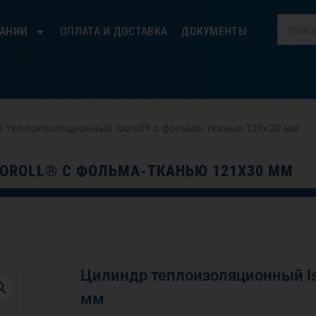
ПАНИИ
ОПЛАТА И ДОСТАВКА
ДОКУМЕНТЫ
 теплоизоляционный Isoroll® с фольма-тканью 121х30 мм
OROLL® С ФОЛЬМА-ТКАНЬЮ 121Х30 ММ
Цилиндр теплоизоляционный Is
мм