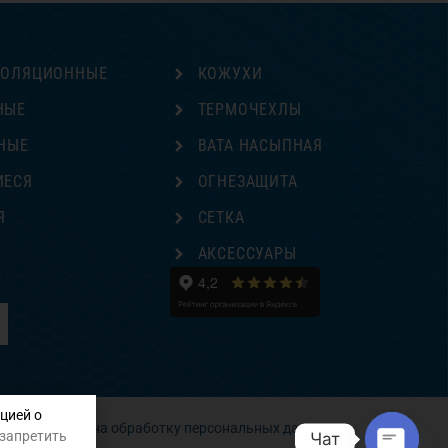
ЗОЛЯЦИОННЫЕ
КОЖУХИ
НЫЕ
ТЕРМОЧЕХЛЫ
НЫЕ
ВАТА НАСЫПНАЯ
ИЕСЯ
ОГНЕЗАЩИТА
Я
СЕТКА
Е
АКСЕССУАРЫ
цией о
Согласие на обработку персональных данных
 запретить
Чат