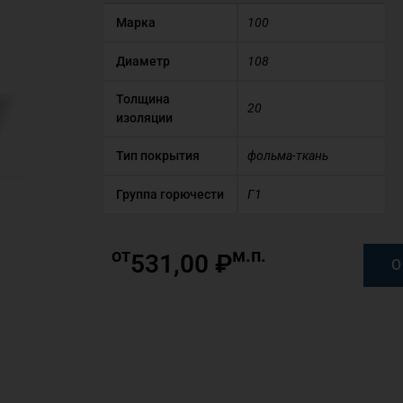
Марка
100
Диаметр
108
Толщина
20
изоляции
Тип покрытия
фольма-ткань
Группа горючести
Г1
от
м.п.
531,00
₽
О