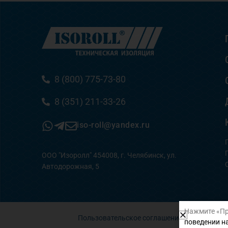
8 (800) 775-73-80
8 (351) 211-33-26
iso-roll@yandex.ru
ООО "Изоролл" 454008, г. Челябинск, ул.
Автодорожная, 5
Нажмите «Пр
Пользовательское соглашение
поведении на