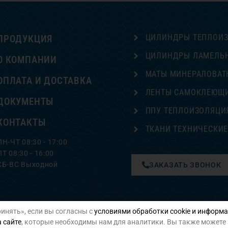
ЦИЛИНДРЫ ТЕПЛОИ
ПРОДУКЦИЯ
ЦИЛИНДРЫ ЛАМЕЛЬ
О КОМПАНИИ
МАТЫ МИНЕРАЛОВАТ
ОПЛАТА И ДОСТАВКА
ЛЕНТЫ САМОКЛЕЮЩ
ДОКУМЕНТЫ
ППУ ТЕПЛОИЗОЛЯЦИ
КОНТАКТЫ
ТКАНИ ТЕХНИЧЕСКИ
ПН-ЧТ 08:30 - 17:00
ПТ 08:30 - 16:00
СБ-ВС Выходной
ЗАКАЗАТЬ ЗВОНОК
инять», если вы согласны с
условиями обработки cookie и информа
Политика конфиденциальности
 сайте
, которые необходимы нам для аналитики. Вы также можете