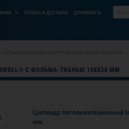
ПАНИИ
ОПЛАТА И ДОСТАВКА
ДОКУМЕНТЫ
 теплоизоляционный Isoroll® с фольма-тканью 108х20 мм
OROLL® С ФОЛЬМА-ТКАНЬЮ 108Х20 ММ
Цилиндр теплоизоляционный Is
мм