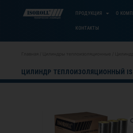
Перейти
к
ПРОДУКЦИЯ
О КОМ
содержимому
КОНТАКТЫ
Главная
/
Цилиндры теплоизоляционные
/ Цилиндр
ЦИЛИНДР ТЕПЛОИЗОЛЯЦИОННЫЙ IS