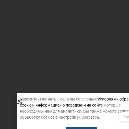
Нажмите «Принять», если вы согласны с
условиями обра
cookie и информацией о поведении на сайте
, которые
необходимы нам для аналитики. Вы также можете запре
Ча
обработку cookies в настройках браузера.