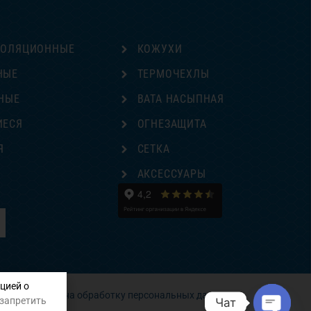
ЗОЛЯЦИОННЫЕ
КОЖУХИ
НЫЕ
ТЕРМОЧЕХЛЫ
НЫЕ
ВАТА НАСЫПНАЯ
ИЕСЯ
ОГНЕЗАЩИТА
Я
СЕТКА
Е
АКСЕССУАРЫ
цией о
Согласие на обработку персональных данных
 запретить
Чат