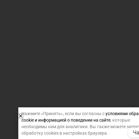
Нажмите «Принять», если вы согласны с
условиями обра
cookie и информацией о поведении на сайте
, которые
необходимы нам для аналитики. Вы также можете запре
Ча
обработку cookies в настройках браузера.