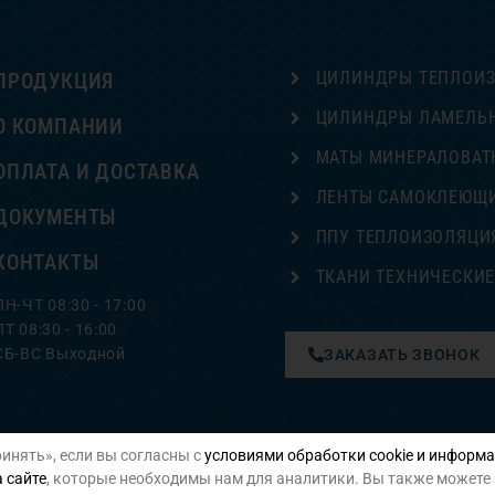
ЦИЛИНДРЫ ТЕПЛОИ
ПРОДУКЦИЯ
ЦИЛИНДРЫ ЛАМЕЛЬ
О КОМПАНИИ
МАТЫ МИНЕРАЛОВАТ
ОПЛАТА И ДОСТАВКА
ЛЕНТЫ САМОКЛЕЮЩ
ДОКУМЕНТЫ
ППУ ТЕПЛОИЗОЛЯЦИ
КОНТАКТЫ
ТКАНИ ТЕХНИЧЕСКИ
ПН-ЧТ 08:30 - 17:00
ПТ 08:30 - 16:00
СБ-ВС Выходной
ЗАКАЗАТЬ ЗВОНОК
инять», если вы согласны с
условиями обработки cookie и информа
Политика конфиденциальности
 сайте
, которые необходимы нам для аналитики. Вы также можете