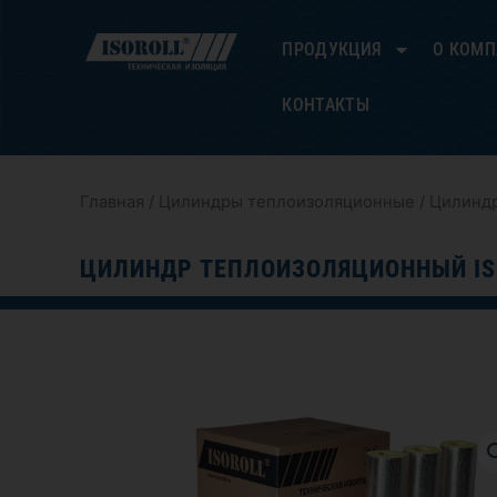
Перейти
к
ПРОДУКЦИЯ
О КОМ
содержимому
КОНТАКТЫ
Главная
/
Цилиндры теплоизоляционные
/ Цилиндр
ЦИЛИНДР ТЕПЛОИЗОЛЯЦИОННЫЙ IS