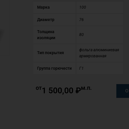
Марка
100
Диаметр
76
Толщина
80
изоляции
фольга алюминиевая
Тип покрытия
армированная
Группа горючести
Г1
от
м.п.
1 500,00
₽
О