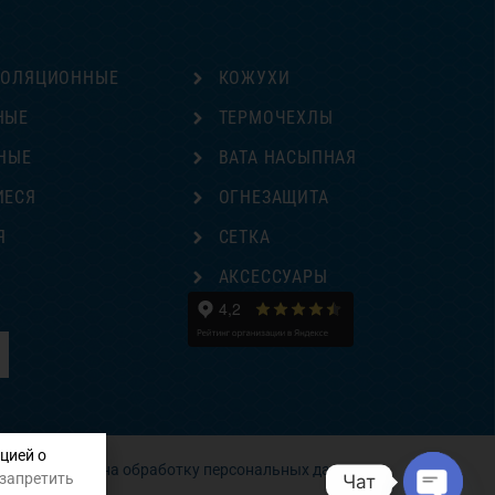
ЗОЛЯЦИОННЫЕ
КОЖУХИ
НЫЕ
ТЕРМОЧЕХЛЫ
НЫЕ
ВАТА НАСЫПНАЯ
ИЕСЯ
ОГНЕЗАЩИТА
Я
СЕТКА
Е
АКСЕССУАРЫ
цией о
Согласие на обработку персональных данных
 запретить
Чат