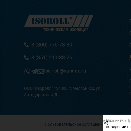
8 (800) 775-73-80
8 (351) 211-33-26
iso-roll@yandex.ru
ООО "Изоролл" 454008, г. Челябинск, ул.
Автодорожная, 5
Нажмите «Пр
Пользовательское соглашение
поведении на