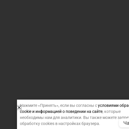
Нажмите «Принять», если вы согласны с
условиями обра
cookie и информацией о поведении на сайте
, которые
необходимы нам для аналитики. Вы также можете запре
Ча
обработку cookies в настройках браузера.