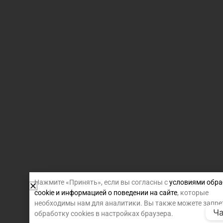
Нажмите «Принять», если вы согласны с
условиями обра
cookie и информацией о поведении на сайте
, которые
необходимы нам для аналитики. Вы также можете запре
Ча
обработку cookies в настройках браузера.