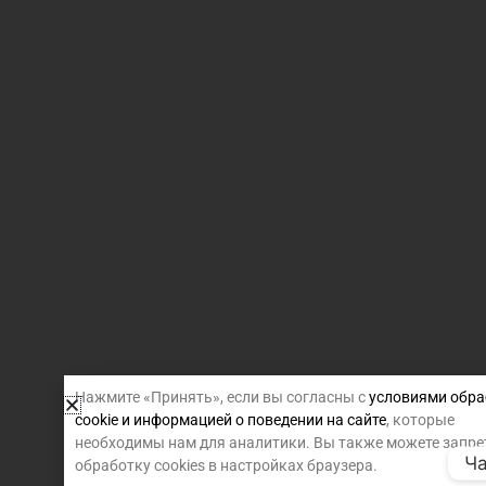
Нажмите «Принять», если вы согласны с
условиями обра
cookie и информацией о поведении на сайте
, которые
необходимы нам для аналитики. Вы также можете запре
Ча
обработку cookies в настройках браузера.