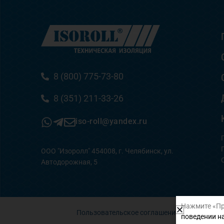
8 (800) 775-73-80
8 (351) 211-33-26
iso-roll@yandex.ru
ООО "Изоролл" 454008, г. Челябинск, ул.
Автодорожная, 5
Нажмите «Пр
Пользовательское соглашение
поведении на