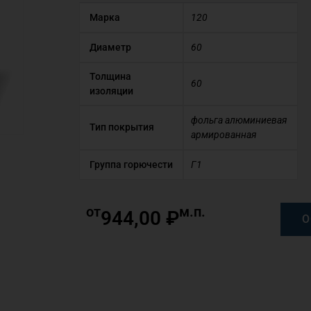
Марка
120
Диаметр
60
Толщина
60
изоляции
фольга алюминиевая
Тип покрытия
армированная
Группа горючести
Г1
от
м.п.
944,00
₽
О