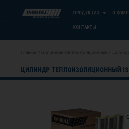
Перейти
к
ПРОДУКЦИЯ
О КОМ
содержимому
КОНТАКТЫ
Главная
/
Цилиндры теплоизоляционные
/ Цилиндр
ЦИЛИНДР ТЕПЛОИЗОЛЯЦИОННЫЙ IS