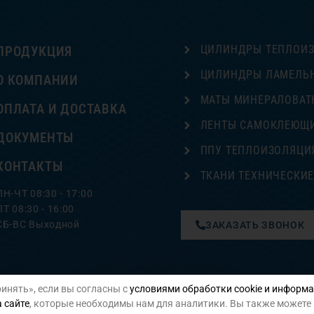
ЦИЛИНДРЫ ТЕПЛОИ
ПРОДУКЦИЯ
ЦИЛИНДРЫ ЛАМЕЛЬ
О КОМПАНИИ
МАТЫ МИНЕРАЛОВАТ
ОПЛАТА И ДОСТАВКА
ЛЕНТЫ САМОКЛЕЮЩ
ДОКУМЕНТЫ
ППУ ТЕПЛОИЗОЛЯЦИ
КОНТАКТЫ
ТКАНИ ТЕХНИЧЕСКИ
ПН-ЧТ 08:30 - 17:00
ПТ 08:30 - 16:00
СБ-ВС Выходной
ЗАКАЗАТЬ ЗВОНОК
инять», если вы согласны с
условиями обработки cookie и информа
Политика конфиденциальности
 сайте
, которые необходимы нам для аналитики. Вы также можете