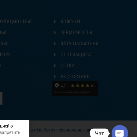
ЗОЛЯЦИОННЫЕ
КОЖУХИ
НЫЕ
ТЕРМОЧЕХЛЫ
НЫЕ
ВАТА НАСЫПНАЯ
ИЕСЯ
ОГНЕЗАЩИТА
Я
СЕТКА
Е
АКСЕССУАРЫ
цией о
Согласие на обработку персональных данных
 запретить
Чат