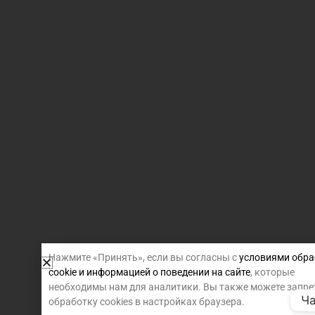
Нажмите «Принять», если вы согласны с
условиями обра
cookie и информацией о поведении на сайте
, которые
необходимы нам для аналитики. Вы также можете запре
Ча
обработку cookies в настройках браузера.