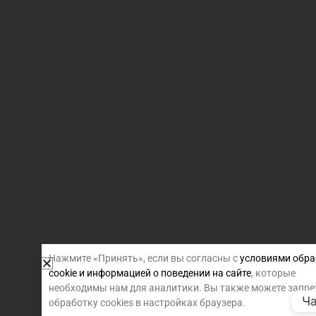
Нажмите «Принять», если вы согласны с
условиями обра
cookie и информацией о поведении на сайте
, которые
необходимы нам для аналитики. Вы также можете запре
Ча
обработку cookies в настройках браузера.