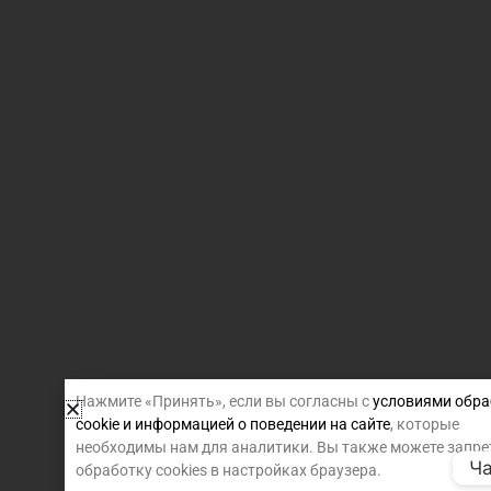
Нажмите «Принять», если вы согласны с
условиями обра
cookie и информацией о поведении на сайте
, которые
необходимы нам для аналитики. Вы также можете запре
Ча
обработку cookies в настройках браузера.