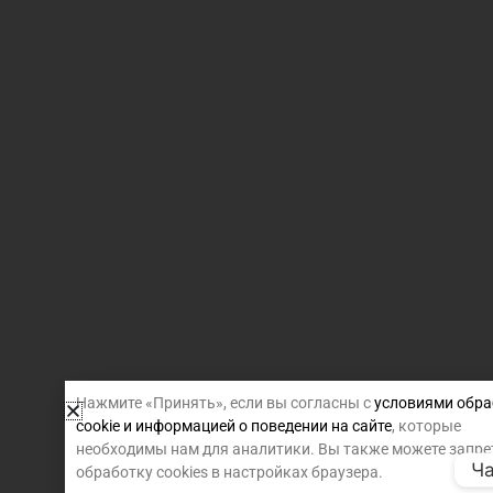
Нажмите «Принять», если вы согласны с
условиями обра
cookie и информацией о поведении на сайте
, которые
необходимы нам для аналитики. Вы также можете запре
Ча
обработку cookies в настройках браузера.