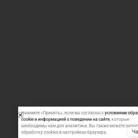
Нажмите «Принять», если вы согласны с
условиями обра
cookie и информацией о поведении на сайте
, которые
необходимы нам для аналитики. Вы также можете запре
Ча
обработку cookies в настройках браузера.