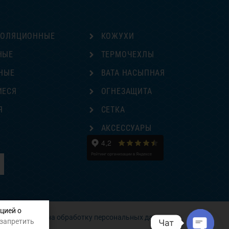
ЗОЛЯЦИОННЫЕ
КОЖУХИ
НЫЕ
ТЕРМОЧЕХЛЫ
НЫЕ
ВАТА НАСЫПНАЯ
ИЕСЯ
ОГНЕЗАЩИТА
Я
СЕТКА
Е
АКСЕССУАРЫ
цией о
Согласие на обработку персональных данных
 запретить
Чат