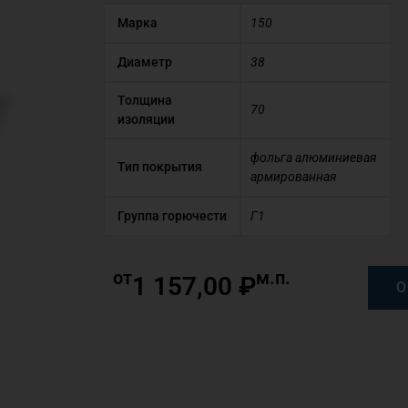
Марка
150
Диаметр
38
Толщина
70
изоляции
фольга алюминиевая
Тип покрытия
армированная
Группа горючести
Г1
от
м.п.
1 157,00
₽
О