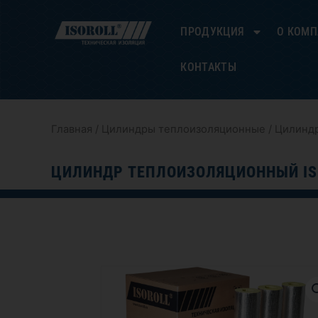
Перейти
к
ПРОДУКЦИЯ
О КОМ
содержимому
КОНТАКТЫ
Главная
/
Цилиндры теплоизоляционные
/ Цилиндр
ЦИЛИНДР ТЕПЛОИЗОЛЯЦИОННЫЙ IS