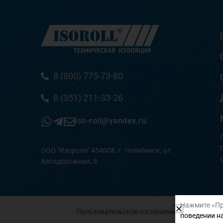
8 (800) 775-73-80
8 (351) 211-33-26
iso-roll@yandex.ru
ООО "Изоролл" 454008, г. Челябинск, ул.
Автодорожная, 5
Нажмите «Пр
Пользовательское соглашение
поведении на