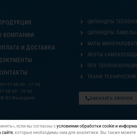
ЦИЛИНДРЫ ТЕПЛОИ
ПРОДУКЦИЯ
ЦИЛИНДРЫ ЛАМЕЛЬ
О КОМПАНИИ
МАТЫ МИНЕРАЛОВАТ
ОПЛАТА И ДОСТАВКА
ЛЕНТЫ САМОКЛЕЮЩ
ДОКУМЕНТЫ
ППУ ТЕПЛОИЗОЛЯЦИ
КОНТАКТЫ
ТКАНИ ТЕХНИЧЕСКИ
ПН-ЧТ 08:30 - 17:00
ПТ 08:30 - 16:00
СБ-ВС Выходной
ЗАКАЗАТЬ ЗВОНОК
инять», если вы согласны с
условиями обработки cookie и информа
Политика конфиденциальности
 сайте
, которые необходимы нам для аналитики. Вы также можете