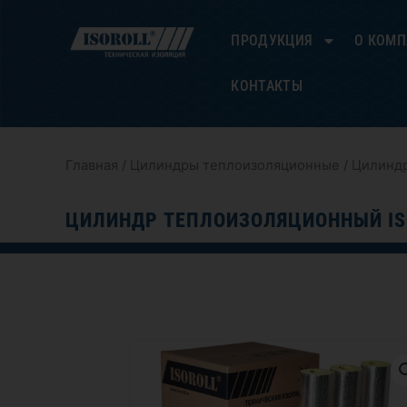
Перейти
к
ПРОДУКЦИЯ
О КОМ
содержимому
КОНТАКТЫ
Главная
/
Цилиндры теплоизоляционные
/ Цилиндр
ЦИЛИНДР ТЕПЛОИЗОЛЯЦИОННЫЙ IS