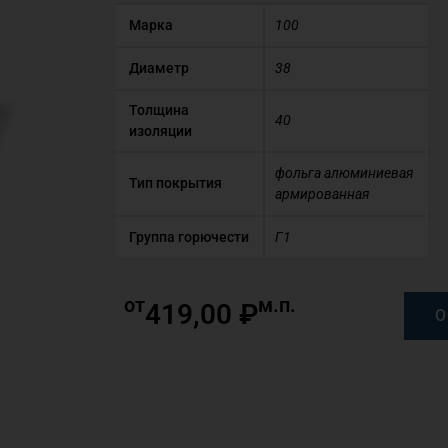
Марка
100
Диаметр
38
Толщина
40
изоляции
фольга алюминиевая
Тип покрытия
армированная
Группа горючести
Г1
от
м.п.
419,00
₽
О