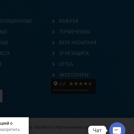
ЗОЛЯЦИОННЫЕ
КОЖУХИ
НЫЕ
ТЕРМОЧЕХЛЫ
НЫЕ
ВАТА НАСЫПНАЯ
ИЕСЯ
ОГНЕЗАЩИТА
Я
СЕТКА
Е
АКСЕССУАРЫ
цией о
Согласие на обработку персональных данных
 запретить
Чат