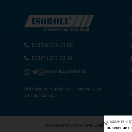
8 (800) 775-73-80
8 (351) 211-33-26
iso-roll@yandex.ru
ООО "Изоролл" 454008, г. Челябинск, ул.
Автодорожная, 5
Нажмите «Пр
Пользовательское соглашение
поведении на