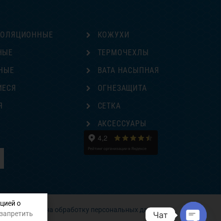
ЗОЛЯЦИОННЫЕ
КОЖУХИ
НЫЕ
ТЕРМОЧЕХЛЫ
НЫЕ
ВАТА НАСЫПНАЯ
ИЕСЯ
ОГНЕЗАЩИТА
Я
СЕТКА
Е
АКСЕССУАРЫ
цией о
Согласие на обработку персональных данных
 запретить
Чат