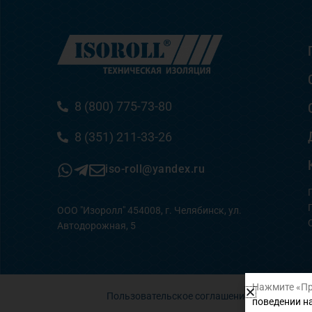
8 (800) 775-73-80
8 (351) 211-33-26
iso-roll@yandex.ru
ООО "Изоролл" 454008, г. Челябинск, ул.
Автодорожная, 5
Нажмите «Пр
Пользовательское соглашение
поведении на