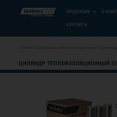
Перейти
к
ПРОДУКЦИЯ
О КОМ
содержимому
КОНТАКТЫ
Главная
/
Цилиндры теплоизоляционные
/ Цилиндр
ЦИЛИНДР ТЕПЛОИЗОЛЯЦИОННЫЙ IS