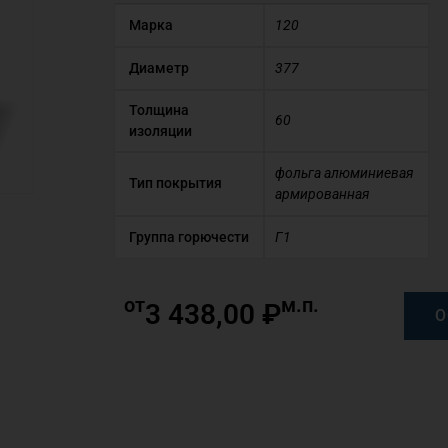
Марка
120
Диаметр
377
Толщина
60
изоляции
фольга алюминиевая
Тип покрытия
армированная
Группа горючести
Г1
от
м.п.
3 438,00
₽
О