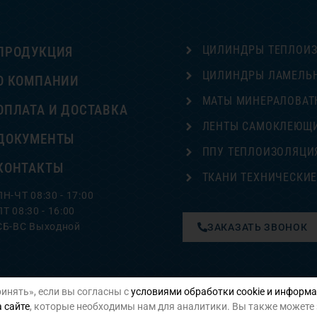
ЦИЛИНДРЫ ТЕПЛОИ
ПРОДУКЦИЯ
ЦИЛИНДРЫ ЛАМЕЛЬ
О КОМПАНИИ
МАТЫ МИНЕРАЛОВАТ
ОПЛАТА И ДОСТАВКА
ЛЕНТЫ САМОКЛЕЮЩ
ДОКУМЕНТЫ
ППУ ТЕПЛОИЗОЛЯЦИ
КОНТАКТЫ
ТКАНИ ТЕХНИЧЕСКИ
ПН-ЧТ 08:30 - 17:00
ПТ 08:30 - 16:00
СБ-ВС Выходной
ЗАКАЗАТЬ ЗВОНОК
инять», если вы согласны с
условиями обработки cookie и информа
Политика конфиденциальности
 сайте
, которые необходимы нам для аналитики. Вы также можете