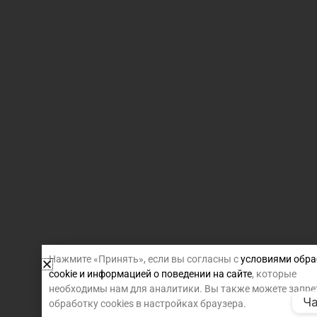
Нажмите «Принять», если вы согласны с
условиями обра
cookie и информацией о поведении на сайте
, которые
необходимы нам для аналитики. Вы также можете запре
Ча
обработку cookies в настройках браузера.