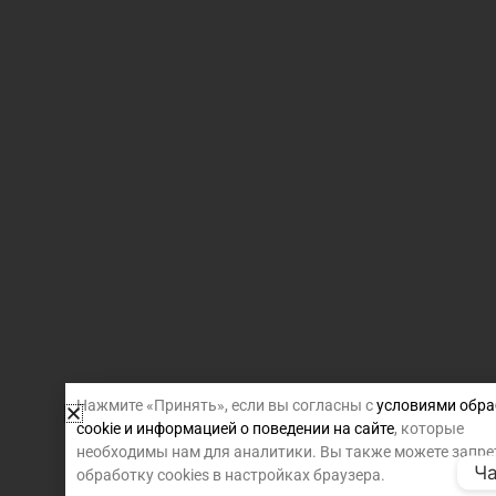
Нажмите «Принять», если вы согласны с
условиями обра
cookie и информацией о поведении на сайте
, которые
необходимы нам для аналитики. Вы также можете запре
Ча
обработку cookies в настройках браузера.