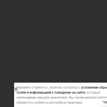
Нажмите «Принять», если вы согласны с
условиями обра
cookie и информацией о поведении на сайте
, которые
необходимы нам для аналитики. Вы также можете запре
Ча
обработку cookies в настройках браузера.