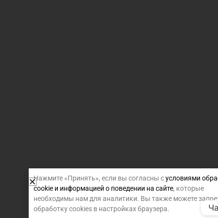
Нажмите «Принять», если вы согласны с
условиями обра
cookie и информацией о поведении на сайте
, которые
необходимы нам для аналитики. Вы также можете запре
Ча
обработку cookies в настройках браузера.