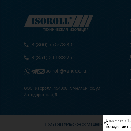
8 (800) 775-73-80
8 (351) 211-33-26
iso-roll@yandex.ru
ООО "Изоролл" 454008, г. Челябинск, ул.
Автодорожная, 5
Нажмите «Пр
Пользовательское соглашение
поведении на