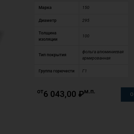
Марка
150
Диаметр
295
Толщина
100
изоляции
фольга алюминиевая
Тип покрытия
армированная
Группа горючести
Г1
от
м.п.
6 043,00
₽
О