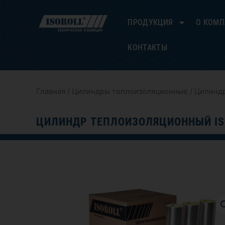
Перейти
к
ПРОДУКЦИЯ
О КОМ
содержимому
КОНТАКТЫ
Главная
/
Цилиндры теплоизоляционные
/ Цилиндр
ЦИЛИНДР ТЕПЛОИЗОЛЯЦИОННЫЙ IS