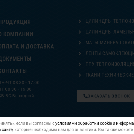
ЦИЛИНДРЫ ТЕПЛОИ
ПРОДУКЦИЯ
ЦИЛИНДРЫ ЛАМЕЛЬ
О КОМПАНИИ
МАТЫ МИНЕРАЛОВАТ
ОПЛАТА И ДОСТАВКА
ЛЕНТЫ САМОКЛЕЮЩ
ДОКУМЕНТЫ
ППУ ТЕПЛОИЗОЛЯЦИ
КОНТАКТЫ
ТКАНИ ТЕХНИЧЕСКИ
ПН-ЧТ 08:30 - 17:00
ПТ 08:30 - 16:00
СБ-ВС Выходной
ЗАКАЗАТЬ ЗВОНОК
инять», если вы согласны с
условиями обработки cookie и информа
Политика конфиденциальности
 сайте
, которые необходимы нам для аналитики. Вы также можете