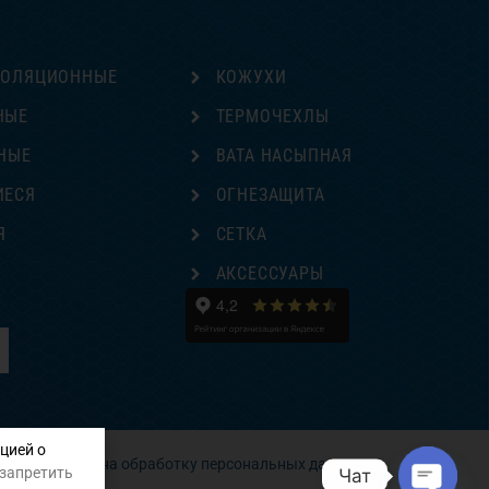
ЗОЛЯЦИОННЫЕ
КОЖУХИ
НЫЕ
ТЕРМОЧЕХЛЫ
НЫЕ
ВАТА НАСЫПНАЯ
ИЕСЯ
ОГНЕЗАЩИТА
Я
СЕТКА
Е
АКСЕССУАРЫ
цией о
Согласие на обработку персональных данных
 запретить
Чат