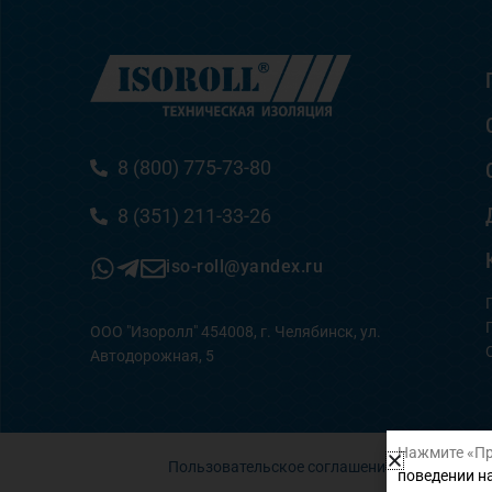
8 (800) 775-73-80
8 (351) 211-33-26
iso-roll@yandex.ru
ООО "Изоролл" 454008, г. Челябинск, ул.
Автодорожная, 5
Нажмите «Пр
Пользовательское соглашение
поведении на