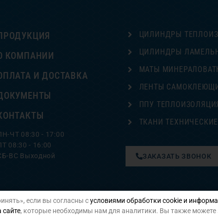
ЦИЛИНДРЫ ТЕПЛОИ
ПРОДУКЦИЯ
ЦИЛИНДРЫ ЛАМЕЛЬ
О КОМПАНИИ
МАТЫ МИНЕРАЛОВАТ
ОПЛАТА И ДОСТАВКА
ЛЕНТЫ САМОКЛЕЮЩ
ДОКУМЕНТЫ
ППУ ТЕПЛОИЗОЛЯЦИ
КОНТАКТЫ
ТКАНИ ТЕХНИЧЕСКИ
ПН-ЧТ 08:30 - 17:00
ПТ 08:30 - 16:00
СБ-ВС Выходной
ЗАКАЗАТЬ ЗВОНОК
инять», если вы согласны с
условиями обработки cookie и информа
Политика конфиденциальности
 сайте
, которые необходимы нам для аналитики. Вы также можете