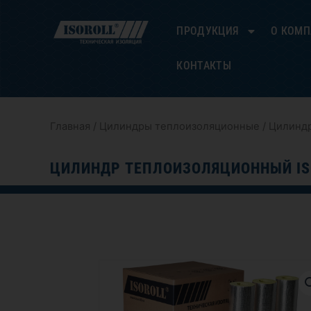
Перейти
к
ПРОДУКЦИЯ
О КОМ
содержимому
КОНТАКТЫ
Главная
/
Цилиндры теплоизоляционные
/ Цилиндр
ЦИЛИНДР ТЕПЛОИЗОЛЯЦИОННЫЙ IS