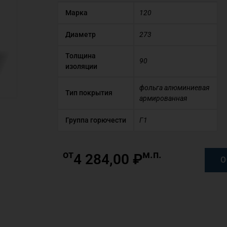
Марка
120
Диаметр
273
Толщина
90
изоляции
фольга алюминиевая
Тип покрытия
армированная
Группа горючести
Г1
от
м.п.
4 284,00
₽
О