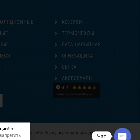
ЗОЛЯЦИОННЫЕ
КОЖУХИ
НЫЕ
ТЕРМОЧЕХЛЫ
НЫЕ
ВАТА НАСЫПНАЯ
ИЕСЯ
ОГНЕЗАЩИТА
Я
СЕТКА
Е
АКСЕССУАРЫ
цией о
Согласие на обработку персональных данных
 запретить
Чат