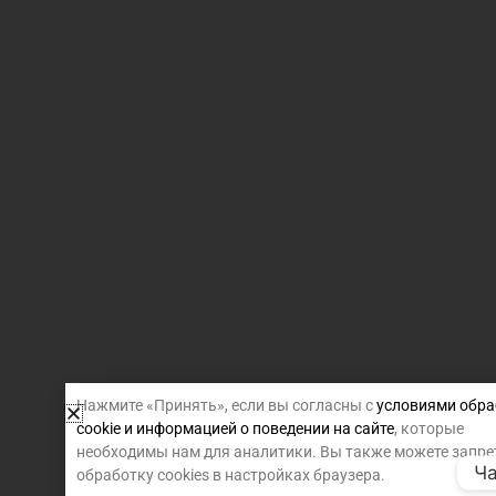
Нажмите «Принять», если вы согласны с
условиями обра
cookie и информацией о поведении на сайте
, которые
необходимы нам для аналитики. Вы также можете запре
Ча
обработку cookies в настройках браузера.