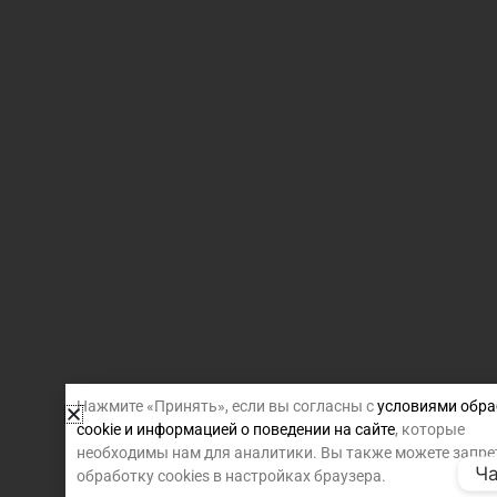
Нажмите «Принять», если вы согласны с
условиями обра
cookie и информацией о поведении на сайте
, которые
необходимы нам для аналитики. Вы также можете запре
Ча
обработку cookies в настройках браузера.