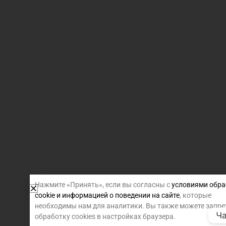
Нажмите «Принять», если вы согласны с
условиями обра
cookie и информацией о поведении на сайте
, которые
необходимы нам для аналитики. Вы также можете запре
Ча
обработку cookies в настройках браузера.