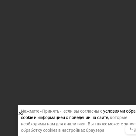
Нажмите «Принять», если вы согласны с
условиями обра
cookie и информацией о поведении на сайте
, которые
необходимы нам для аналитики. Вы также можете запре
Ча
обработку cookies в настройках браузера.