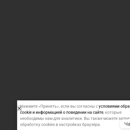
Нажмите «Принять», если вы согласны с
условиями обра
cookie и информацией о поведении на сайте
, которые
необходимы нам для аналитики. Вы также можете запре
Ча
обработку cookies в настройках браузера.