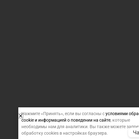
Нажмите «Принять», если вы согласны с
условиями обра
cookie и информацией о поведении на сайте
, которые
необходимы нам для аналитики. Вы также можете запре
Ча
обработку cookies в настройках браузера.