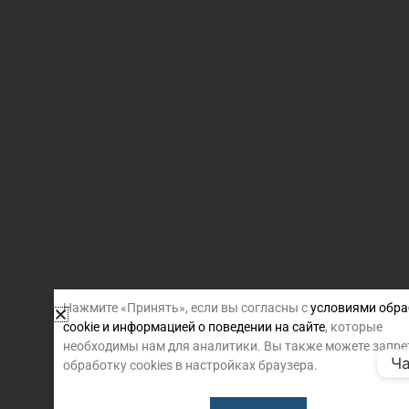
Нажмите «Принять», если вы согласны с
условиями обра
cookie и информацией о поведении на сайте
, которые
необходимы нам для аналитики. Вы также можете запре
Ча
обработку cookies в настройках браузера.