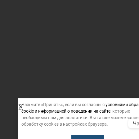
Нажмите «Принять», если вы согласны с
условиями обра
cookie и информацией о поведении на сайте
, которые
необходимы нам для аналитики. Вы также можете запре
Ча
обработку cookies в настройках браузера.